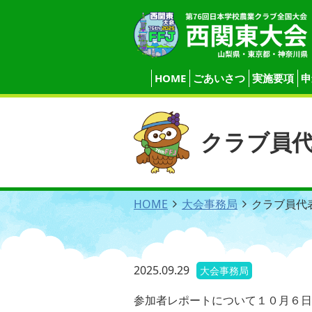
HOME
ごあいさつ
実施要項
申
プロジェクト発表会
【前日】10月21日（火）
プロジェクト発表会
意見発表会
意見発表会
【第1日】10月22日（水）
平板測量競技
農業鑑定競技
クラブ員
HOME
大会事務局
クラブ員代
2025.09.29
大会事務局
参加者レポートについて１０月６日