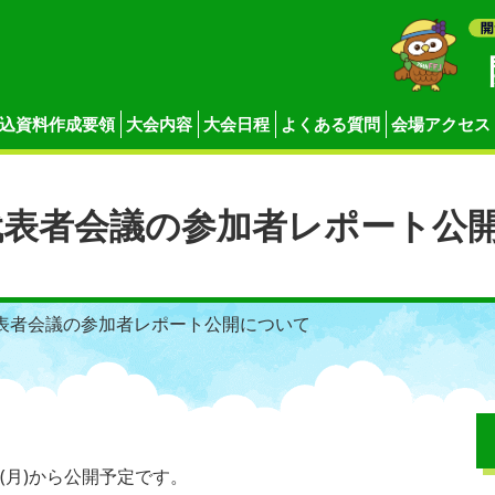
込資料作成要領
大会内容
大会日程
よくある質問
会場アクセス
会
会
【第2日】10月23日（木）
農業鑑定競技会
クラブ員代表者会議
クラブ員代表者会議
代議員会
大会式典
代議員
代表者会議の参加者レポート公
表者会議の参加者レポート公開について
(月)から公開予定です。